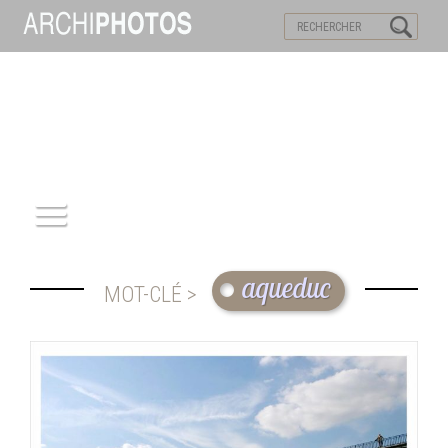
VISITES VIRTUELLES
MOTS-CLES
ACCUEIL
aqueduc
MOT-CLÉ >
ARCHITECTURE
PATRIMOINE
REPORTAGE