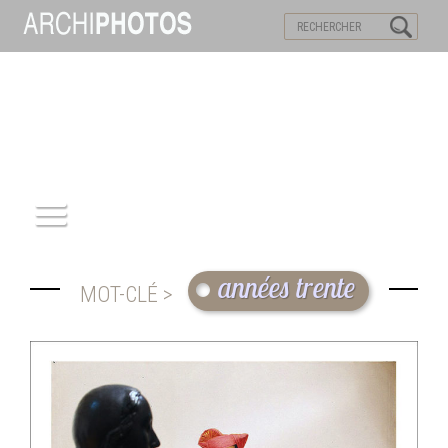
VISITES VIRTUELLES
MOTS-CLES
ACCUEIL
années trente
MOT-CLÉ >
ARCHITECTURE
PATRIMOINE
REPORTAGE