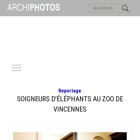
VISITES VIRTUELLES
MOTS-CLES
ACCUEIL
Reportage
ARCHITECTURE
SOIGNEURS D’ÉLÉPHANTS AU ZOO DE
VINCENNES
PATRIMOINE
REPORTAGE