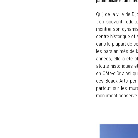
patrimoniale et archite
Qui, de la ville de D
trop souvent réduit
montrer son dynamisme
centre historique et 
dans la plupart de s
les bars animés de la
années, elle a été c
atouts historiques et
en Côte-d’Or ainsi q
des Beaux Arts perme
partout sur les mur
monument conserve un