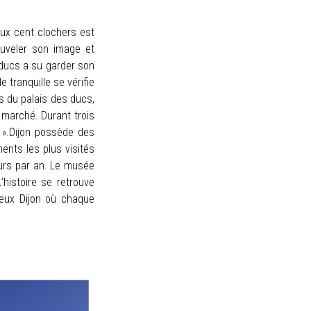
 aux cent clochers est
ouveler son image
et
s-ducs a su garder son
 tranquille se vérifie
s du palais des ducs,
u marché. Durant trois
e ».Dijon possède des
ments les plus visités
eurs par an. Le musée
’histoire se retrouve
ieux Dijon où chaque