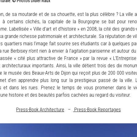
cturale. © Photos Didier Raux
ijon, de sa moutarde et de sa chouette, est la plus célèbre ? La ville
e à certains clichés, la capitale de la Bourgogne se bat pour ren
. Labellisée « Ville d’art et d’histoire » en 2008, la cité des grand
sa grande richesse patrimoniale et architecturale. Sa réputation de ville
es quartiers mais l’image fait sourire ses étudiants car à quelques pa
 rue Berbisey n’ont rien à envier à l’agitation parisienne et autour d
lassée « cité plus attractive de France » par la revue « L’Entrepris
 architecturaux importants. Ainsi, la ville détient trois des dix monu
ue le musée des Beaux-Arts de Dijon qui reçoit plus de 200 000 visit
t d’en apprendre plus long sur la prestigieux passé de la ville. L
s et dans les rues. Prenez le temps de vous promener dans le v
e histoire et des beautés parfois cachées au regard du visiteur.
Press-Book Architecture
–
Press-Book Reportages