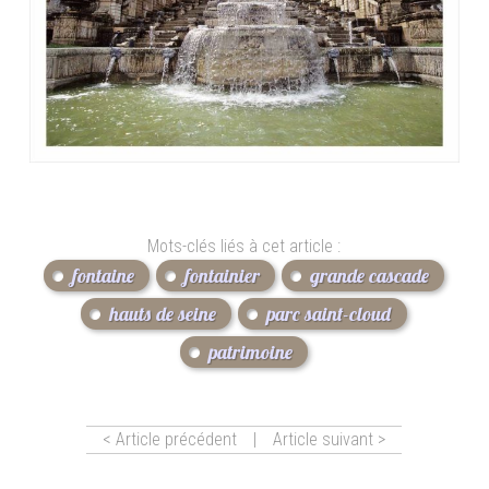
Mots-clés liés à cet article :
fontaine
fontainier
grande cascade
hauts de seine
parc saint-cloud
patrimoine
< Article précédent
|
Article suivant >