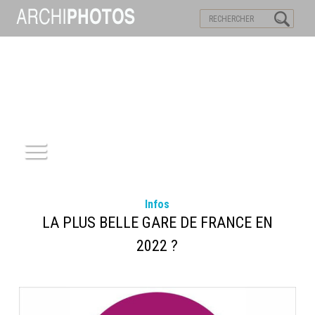
VISITES VIRTUELLES
MOTS-CLES
ACCUEIL
Infos
ARCHITECTURE
LA PLUS BELLE GARE DE FRANCE EN
2022 ?
PATRIMOINE
REPORTAGE