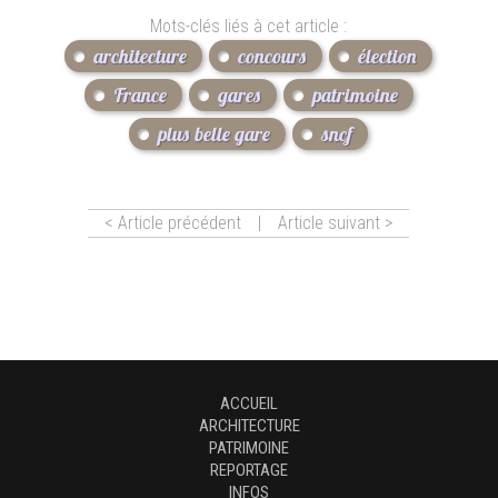
Mots-clés liés à cet article :
architecture
concours
élection
France
gares
patrimoine
plus belle gare
sncf
< Article précédent
|
Article suivant >
ACCUEIL
ARCHITECTURE
PATRIMOINE
REPORTAGE
INFOS