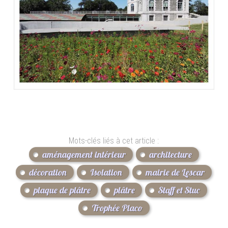
Mots-clés liés à cet article :
aménagement intérieur
architecture
décoration
Isolation
mairie de Lescar
plaque de plâtre
plâtre
Staff et Stuc
Trophée Placo