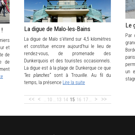
Le 
La digue de Malo-les-Bains
 !
Par 
La digue de Malo s’étend sur 4,5 kilomètres
niers
gran
et constitue encore aujourd’hui le lieu de
ur et
Bord
rendez-vous, de promenade des
ste de
pari
Dunkerquois et des touristes occasionnels.
re de
perme
La digue est à la plage de Dunkerque ce que
ument
un e
“les planches”
sont à Trouville. Au fil du
te
stag
temps, la présence
Lire la suite
<<
<
>
>>
…
10
…
13
14
15
16
17
…