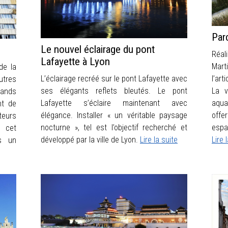
Par
Le nouvel éclairage du pont
Réal
Lafayette à Lyon
Mart
de la
l’ar
L’éclairage recréé sur le pont Lafayette avec
tres
La v
ses élégants reflets bleutés. Le pont
rands
aqua
Lafayette s’éclaire maintenant avec
nt de
offe
élégance. Installer « un véritable paysage
teurs
espa
nocturne », tel est l’objectif recherché et
 cet
Lire 
développé par la ville de Lyon.
Lire la suite
s un