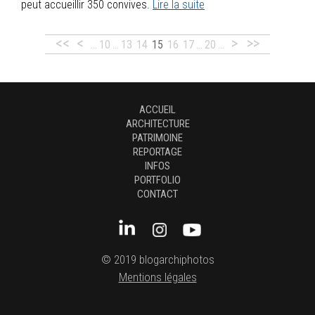
peut accueillir 350 convives.
Lire la suite
<<
<
>
>>
…
10
…
13
14
15
16
17
…
20
…
ACCUEIL
ARCHITECTURE
PATRIMOINE
REPORTAGE
INFOS
PORTFOLIO
CONTACT
© 2019 blogarchiphotos
Mentions légales