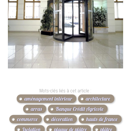
Mots-clés liés à cet article :
aménagement intérieur
architecture
arras
Banque Crédit Agricole
commerce
décoration
hauts de france
Isolation
plaque de plâtre
plâtre