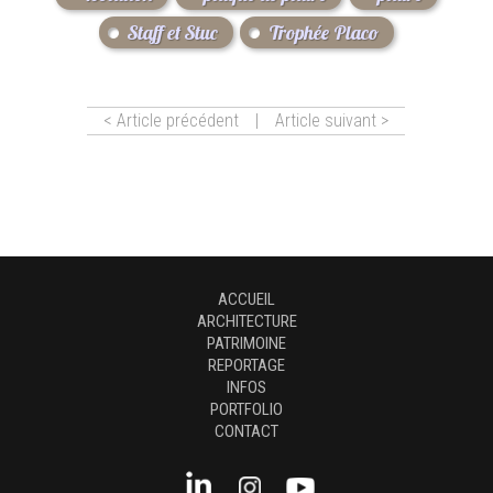
Staff et Stuc
Trophée Placo
< Article précédent
|
Article suivant >
ACCUEIL
ARCHITECTURE
PATRIMOINE
REPORTAGE
INFOS
PORTFOLIO
CONTACT