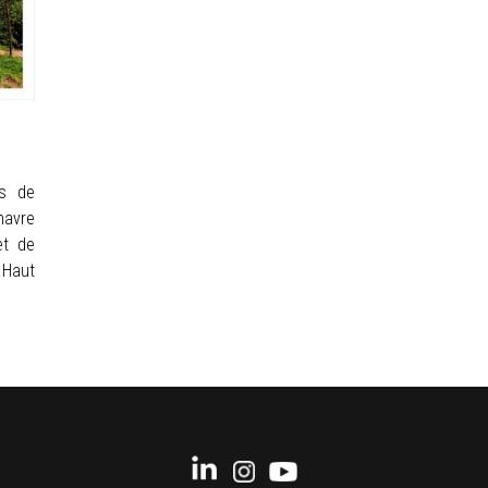
es de
havre
et de
 Haut