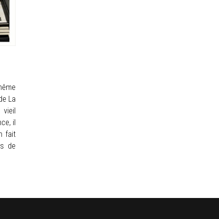
 même
de La
vieil
ce, il
 fait
is de