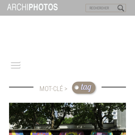
VISITES VIRTUELLES
MOTS-CLES
ACCUEIL
tag
MOT-CLÉ >
ARCHITECTURE
PATRIMOINE
REPORTAGE