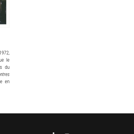
1972,
ue le
ls du
ntres
se en