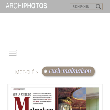
VISITES VIRTUELLES
MOTS-CLES
ACCUEIL
rueil-malmaison
MOT-CLÉ >
ARCHITECTURE
PATRIMOINE
REPORTAGE