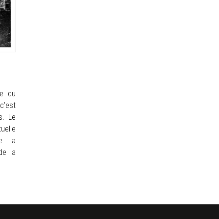
ue du
c’est
s. Le
tuelle
e la
de la