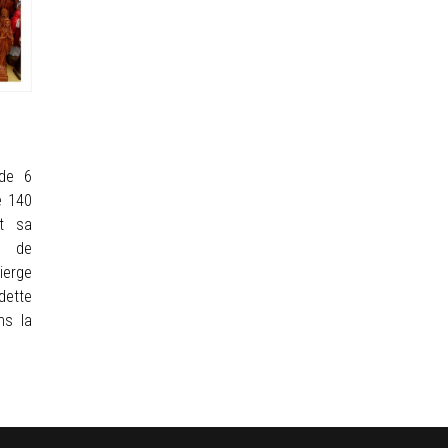
 de 6
e 140
t sa
e de
ierge
ette
ns la