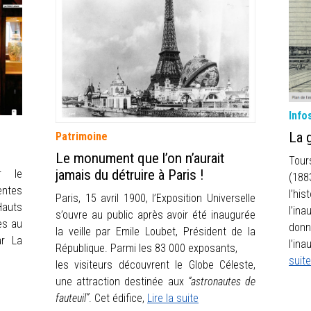
Info
La 
Patrimoine
Le monument que l’on n’aurait
Tour
jamais du détruire à Paris !
r le
(188
ntes
l’hi
Paris, 15 avril 1900, l’Exposition Universelle
Hauts
l’in
s’ouvre au public après avoir été inaugurée
es au
donn
la veille par Emile Loubet, Président de la
r La
l’in
République. Parmi les 83 000 exposants,
suite
les visiteurs découvrent le Globe Céleste,
une attraction destinée aux
“astronautes de
fauteuil”
. Cet édifice,
Lire la suite