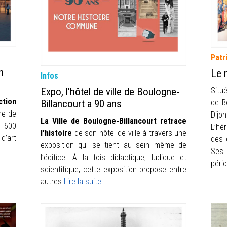
Patr
n
Le 
Infos
Expo, l’hôtel de ville de Boulogne-
Situ
ction
Billancourt a 90 ans
de B
ine de
Dijo
La Ville de Boulogne-Billancourt retrace
 600
L’hé
l’histoire
de son hôtel de ville à travers une
d’art
des 
exposition qui se tient au sein même de
Ses 
l’édifice. À la fois didactique, ludique et
péri
scientifique, cette exposition propose entre
autres
Lire la suite