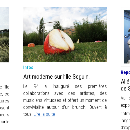
Infos
Rep
Art moderne sur l’Ile Seguin.
All
Le R4 a inauguré ses premières
l’Ile
de 
collaborations avec des artistes, des
te, ce
Au s
musiciens virtuoses et offert un moment de
tures
expo
convivialité autour d’un brunch. Ouvert à
osent
l’at
tous,
Lire la suite
eurs
lan
carte
d’ex