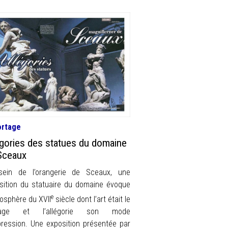
ortage
égories des statues du domaine
Sceaux
ein de l’orangerie de Sceaux, une
sition du statuaire du domaine évoque
e
mosphère du XVII
siècle dont l’art était le
gage et l’allégorie son mode
pression. Une exposition présentée par