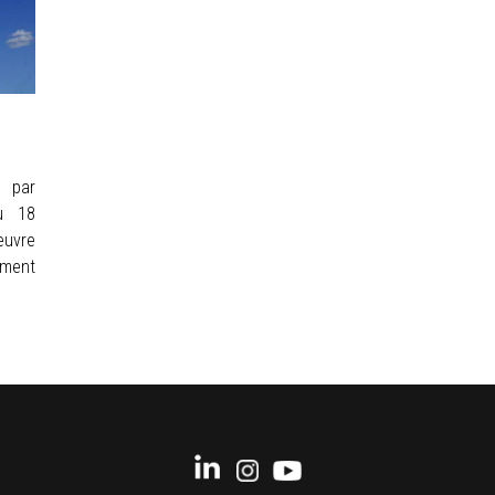
e par
du 18
uvre
ument