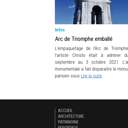
Infos
Arc de Triomphe emballé
L’empaquetage de l’Arc de Triomph
l’artiste Christo était à admirer 
septembre au 3 octobre 2021. L’œ
monumentale a fait disparaitre le mon
parisien sous
Lire la suite
ACCUEIL
ARCHITECTURE
PATRIMOINE
REPORTAGE