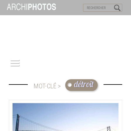
VISITES VIRTUELLES
MOTS-CLES
ACCUEIL
détroit
MOT-CLÉ >
ARCHITECTURE
PATRIMOINE
REPORTAGE