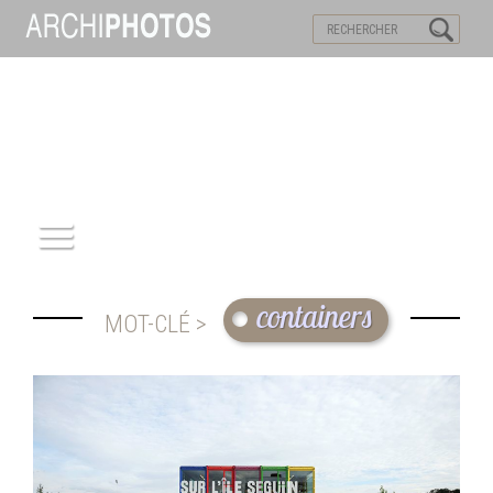
VISITES VIRTUELLES
MOTS-CLES
ACCUEIL
containers
MOT-CLÉ >
ARCHITECTURE
PATRIMOINE
REPORTAGE