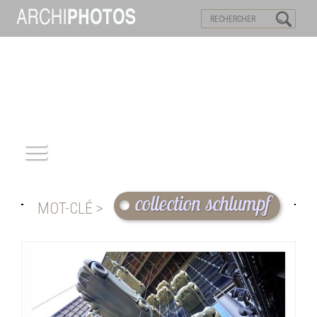
VISITES VIRTUELLES
MOTS-CLES
ACCUEIL
collection schlumpf
MOT-CLÉ >
ARCHITECTURE
PATRIMOINE
REPORTAGE