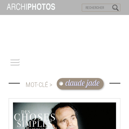
VISITES VIRTUELLES
MOTS-CLES
ACCUEIL
claude jade
MOT-CLÉ >
ARCHITECTURE
PATRIMOINE
REPORTAGE