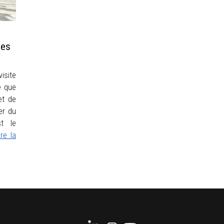
les
isite
e que
et de
er du
st le
ire la