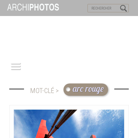
VISITES VIRTUELLES
MOTS-CLES
ACCUEIL
arc rouge
MOT-CLÉ >
ARCHITECTURE
PATRIMOINE
REPORTAGE