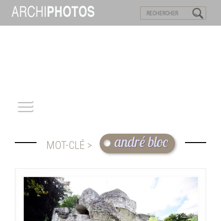
VISITES VIRTUELLES
MOTS-CLES
ACCUEIL
andré bloc
MOT-CLÉ >
ARCHITECTURE
PATRIMOINE
REPORTAGE