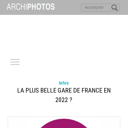
VISITES VIRTUELLES
MOTS-CLES
ACCUEIL
Infos
ARCHITECTURE
LA PLUS BELLE GARE DE FRANCE EN
2022 ?
PATRIMOINE
REPORTAGE