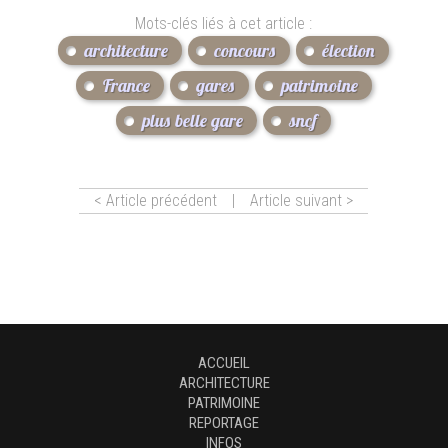
Mots-clés liés à cet article :
architecture
concours
élection
France
gares
patrimoine
plus belle gare
sncf
< Article précédent
|
Article suivant >
ACCUEIL
ARCHITECTURE
PATRIMOINE
REPORTAGE
INFOS