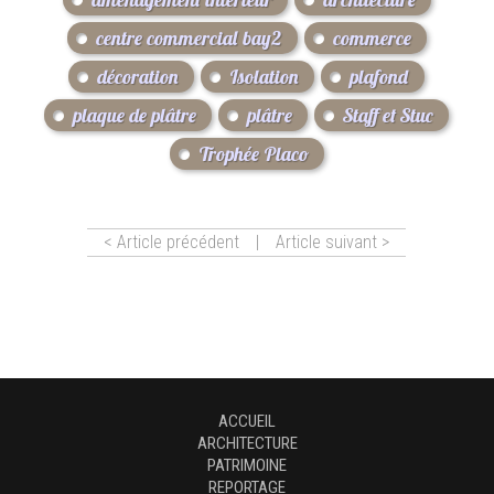
centre commercial bay2
commerce
décoration
Isolation
plafond
plaque de plâtre
plâtre
Staff et Stuc
Trophée Placo
< Article précédent
|
Article suivant >
ACCUEIL
ARCHITECTURE
PATRIMOINE
REPORTAGE