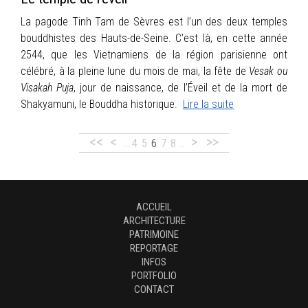
La pagode Tinh Tam de Sèvres est l’un des deux temples
bouddhistes des Hauts-de-Seine. C’est là, en cette année
2544, que les Vietnamiens de la région parisienne ont
célébré, à la pleine lune du mois de mai, la fête de
Vesak ou
Visakah Puja
, jour de naissance, de l’Éveil et de la mort de
Shakyamuni, le Bouddha historique.
Lire la suite
<<
<
>
>>
…
4
5
6
7
8
…
ACCUEIL
ARCHITECTURE
PATRIMOINE
REPORTAGE
INFOS
PORTFOLIO
CONTACT