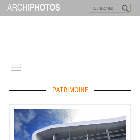
VISITES VIRTUELLES
MOTS-CLES
ACCUEIL
PATRIMOINE
ARCHITECTURE
PATRIMOINE
REPORTAGE