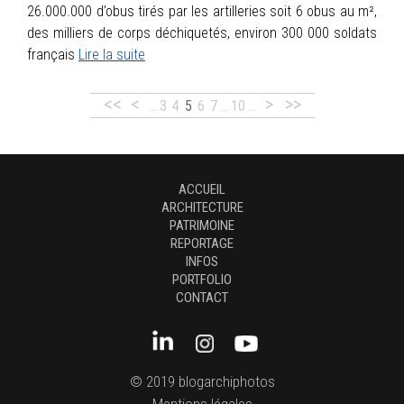
26.000.000 d’obus tirés par les artilleries soit 6 obus au m²,
des milliers de corps déchiquetés, environ 300 000 soldats
français
Lire la suite
<<
<
>
>>
…
3
4
5
6
7
…
10
…
ACCUEIL
ARCHITECTURE
PATRIMOINE
REPORTAGE
INFOS
PORTFOLIO
CONTACT
© 2019 blogarchiphotos